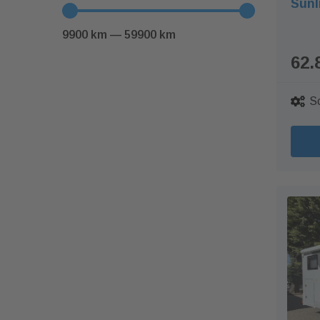
Sunl
9900
km
—
59900
km
62.
S