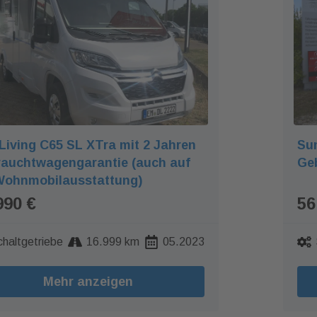
Living C65 SL XTra mit 2 Jahren
Sun
auchtwagengarantie (auch auf
Ge
Wohnmobilausstattung)
990 €
56
chaltgetriebe
16.999 km
05.2023
Mehr anzeigen