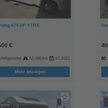
iving A75 DP XTRA
Sun
500 €
49
chaltgetriebe
52.000 km
07.2022
Mehr anzeigen