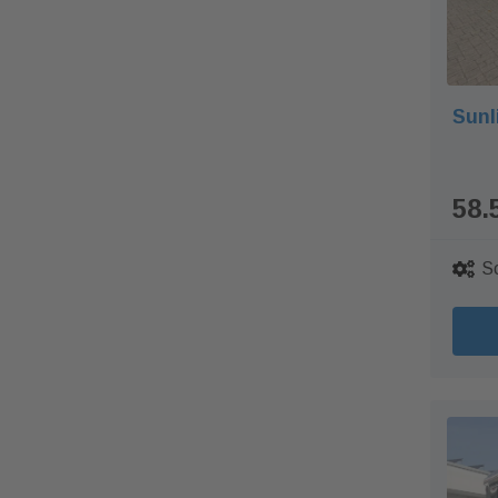
Sunl
58.
S