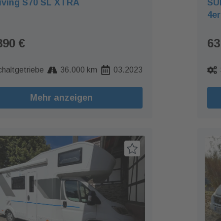
iving S70 SL XTRA
SUN
4er
890 €
63
chaltgetriebe
36.000 km
03.2023
Mehr anzeigen