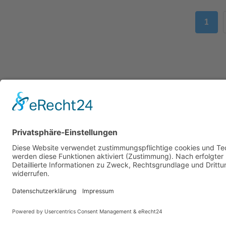
1
All