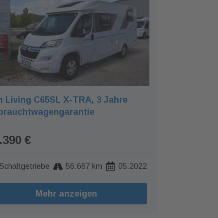
 Living C65SL X-TRA, 3 Jahre
brauchtwagengarantie
.390 €
Schaltgetriebe
56.667 km
05.2022
Mehr anzeigen