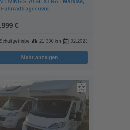
 LIVING S 70 SL XTRA - Markise,
 Fahrradträger uvm.
.999 €
Schaltgetriebe
21.300 km
02.2023
Mehr anzeigen