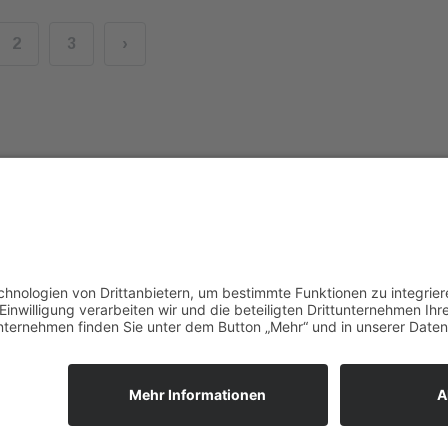
2
3
›
Deutscher Caravan Ve
e Angaben ohne Gewähr. Irrtümer und Zwischenverkauf vorbehal