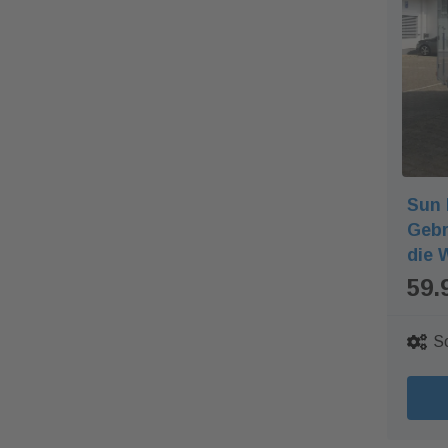
Sun 
Gebr
die 
59.
S