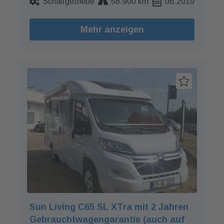
Schaltgetriebe
58.900 km
06.2019
Mehr anzeigen
Sun Living C65 SL XTra mit 2 Jahren
Gebrauchtwagengarantie (auch auf